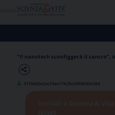
Skip
to
content
“Il nanotech sconfiggerà il cancro”, 
61f0dd5e2acf4ae71b25e3993b93e2d4
Iscriviti a Scienza & Vita
NEWS