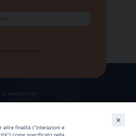
ail
 Regolamento UE 2016/679
IL CENTRO STUDI
La nostra storia
Statuto
altre finalità ("interazioni e
Presidenza e ufficio presidenza
cità") come specificato nella