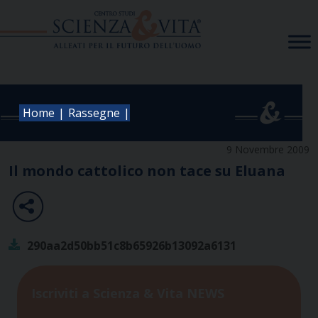
Skip
to
content
|
|
Home
Rassegne
9 Novembre 2009
Il mondo cattolico non tace su Eluana
290aa2d50bb51c8b65926b13092a6131
Iscriviti a Scienza & Vita NEWS