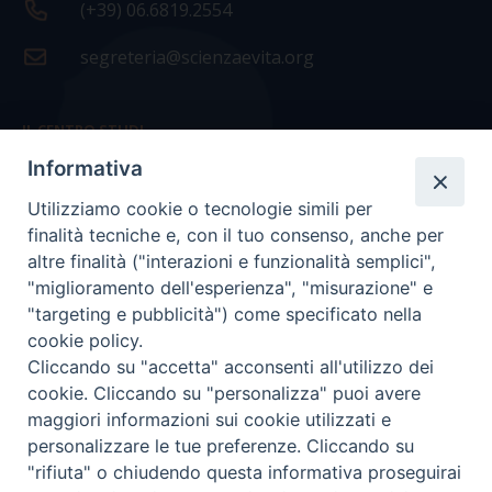
(+39) 06.6819.2554
segreteria@scienzaevita.org
IL CENTRO STUDI
Informativa
La nostra storia
Utilizziamo cookie o tecnologie simili per
Statuto
finalità tecniche e, con il tuo consenso, anche per
Presidenza e ufficio presidenza
altre finalità ("interazioni e funzionalità semplici",
"miglioramento dell'esperienza", "misurazione" e
Consiglio scientifico
"targeting e pubblicità") come specificato nella
cookie policy.
Coordinamento nazionale
Cliccando su "accetta" acconsenti all'utilizzo dei
cookie. Cliccando su "personalizza" puoi avere
maggiori informazioni sui cookie utilizzati e
personalizzare le tue preferenze. Cliccando su
"rifiuta" o chiudendo questa informativa proseguirai
COPYRIGHT Scienza & Vita - C.F
96600690588
- Tutti i