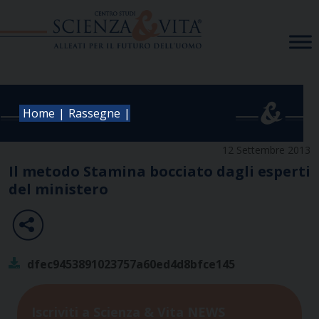
Skip
to
content
|
|
Home
Rassegne
12 Settembre 2013
Il metodo Stamina bocciato dagli esperti
del ministero
dfec9453891023757a60ed4d8bfce145
Iscriviti a Scienza & Vita NEWS