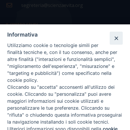
segreteria@scienzaevita.org
IL CENTRO STUDI
Informativa
La nostra storia
Utilizziamo cookie o tecnologie simili per
Statuto
finalità tecniche e, con il tuo consenso, anche per
Presidenza e ufficio presidenza
altre finalità ("interazioni e funzionalità semplici",
"miglioramento dell'esperienza", "misurazione" e
Consiglio scientifico
"targeting e pubblicità") come specificato nella
cookie policy.
Coordinamento nazionale
Cliccando su "accetta" acconsenti all'utilizzo dei
cookie. Cliccando su "personalizza" puoi avere
maggiori informazioni sui cookie utilizzati e
personalizzare le tue preferenze. Cliccando su
"rifiuta" o chiudendo questa informativa proseguirai
COPYRIGHT Scienza & Vita - C.F
96600690588
- Tutti i
la navigazione installando i soli cookie tecnici.
diritti -
Privacy
-
Credits
Ulteriori informazioni sono disponibili nella
cookie
Preferenze Cookie