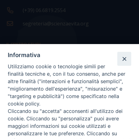
(+39) 06.6819.2554
segreteria@scienzaevita.org
IL CENTRO STUDI
Informativa
La nostra storia
Utilizziamo cookie o tecnologie simili per
Statuto
finalità tecniche e, con il tuo consenso, anche per
Presidenza e ufficio presidenza
altre finalità ("interazioni e funzionalità semplici",
"miglioramento dell'esperienza", "misurazione" e
Consiglio scientifico
"targeting e pubblicità") come specificato nella
cookie policy.
Coordinamento nazionale
Cliccando su "accetta" acconsenti all'utilizzo dei
cookie. Cliccando su "personalizza" puoi avere
maggiori informazioni sui cookie utilizzati e
personalizzare le tue preferenze. Cliccando su