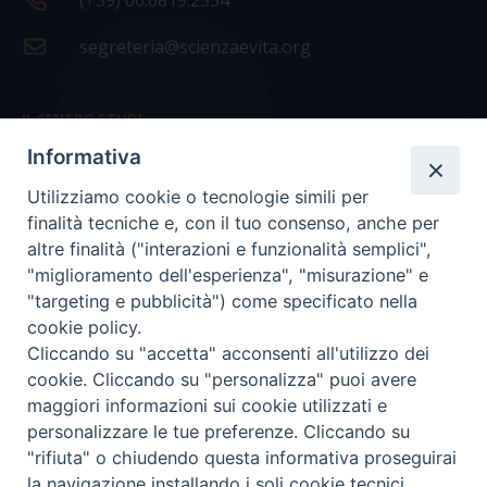
(+39) 06.6819.2554
segreteria@scienzaevita.org
IL CENTRO STUDI
Informativa
La nostra storia
Utilizziamo cookie o tecnologie simili per
Statuto
finalità tecniche e, con il tuo consenso, anche per
Presidenza e ufficio presidenza
altre finalità ("interazioni e funzionalità semplici",
"miglioramento dell'esperienza", "misurazione" e
Consiglio scientifico
"targeting e pubblicità") come specificato nella
cookie policy.
Coordinamento nazionale
Cliccando su "accetta" acconsenti all'utilizzo dei
cookie. Cliccando su "personalizza" puoi avere
maggiori informazioni sui cookie utilizzati e
personalizzare le tue preferenze. Cliccando su
"rifiuta" o chiudendo questa informativa proseguirai
COPYRIGHT Scienza & Vita - C.F
96600690588
- Tutti i
la navigazione installando i soli cookie tecnici.