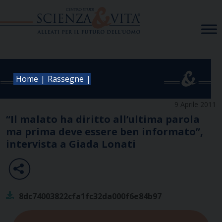
Skip
to
content
|
|
Home
Rassegne
9 Aprile 2011
“Il malato ha diritto all’ultima parola
ma prima deve essere ben informato”,
intervista a Giada Lonati
8dc74003822cfa1fc32da000f6e84b97