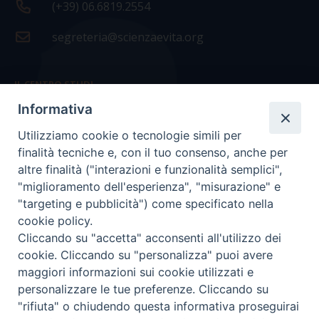
(+39) 06.6819.2554
segreteria@scienzaevita.org
IL CENTRO STUDI
Informativa
La nostra storia
Utilizziamo cookie o tecnologie simili per
Statuto
finalità tecniche e, con il tuo consenso, anche per
Presidenza e ufficio presidenza
altre finalità ("interazioni e funzionalità semplici",
"miglioramento dell'esperienza", "misurazione" e
Consiglio scientifico
"targeting e pubblicità") come specificato nella
cookie policy.
Coordinamento nazionale
Cliccando su "accetta" acconsenti all'utilizzo dei
cookie. Cliccando su "personalizza" puoi avere
maggiori informazioni sui cookie utilizzati e
personalizzare le tue preferenze. Cliccando su
"rifiuta" o chiudendo questa informativa proseguirai
COPYRIGHT Scienza & Vita - C.F
96600690588
- Tutti i