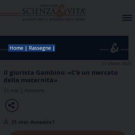
Skip
to
content
|
|
Home
Rassegne
21 Marzo 2023
Il giurista Gambino: «C’è un mercato
della maternità»
21 mar | Avvenire
21-mar-Avvenire1