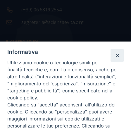
(+39) 06.6819.2554
segreteria@scienzaevita.org
IL CENTRO STUDI
Informativa
La nostra storia
Utilizziamo cookie o tecnologie simili per
Statuto
finalità tecniche e, con il tuo consenso, anche per
Presidenza e ufficio presidenza
altre finalità ("interazioni e funzionalità semplici",
"miglioramento dell'esperienza", "misurazione" e
Consiglio scientifico
"targeting e pubblicità") come specificato nella
cookie policy.
Coordinamento nazionale
Cliccando su "accetta" acconsenti all'utilizzo dei
cookie. Cliccando su "personalizza" puoi avere
maggiori informazioni sui cookie utilizzati e
personalizzare le tue preferenze. Cliccando su