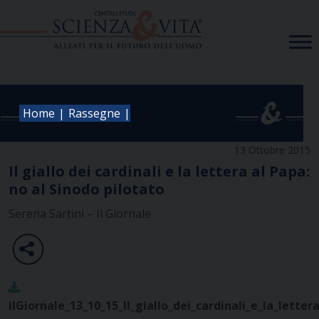
Skip
to
content
|
|
Home
Rassegne
13 Ottobre 2015
Il giallo dei cardinali e la lettera al Papa:
no al Sinodo pilotato
Serena Sartini – Il Giornale
ilGiornale_13_10_15_Il_giallo_dei_cardinali_e_la_lette