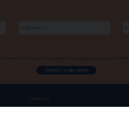
Cognome
Em
*
*
 il Centro Studi Scienza & Vita a trattare i miei dati personali ai sensi del
CONTATTI
Via Aurelia 796 | 00165 Roma
(+39) 06.6819.2554