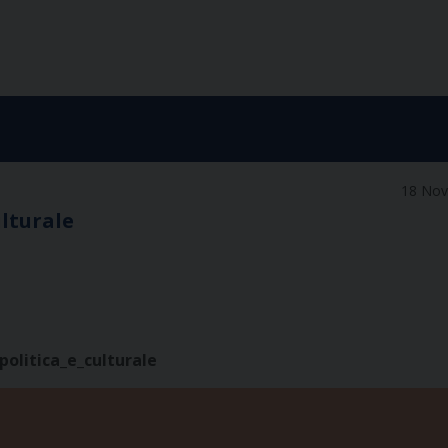
18 No
ulturale
olitica_e_culturale