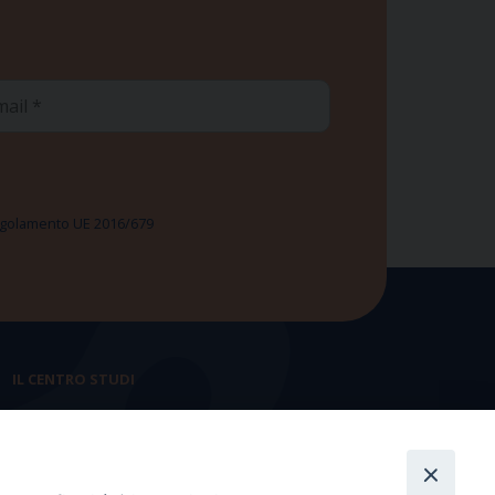
ail
 Regolamento UE 2016/679
IL CENTRO STUDI
La nostra storia
Statuto