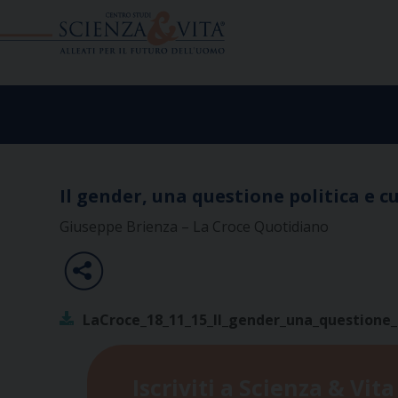
Skip
to
content
Il gender, una questione politica e c
Giuseppe Brienza – La Croce Quotidiano
LaCroce_18_11_15_Il_gender_una_questione_p
Iscriviti a Scienza & Vita