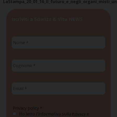
LaStampa_20_01_16_Il_futuro_e_negli_organi_misti_
Iscriviti a Scienza & Vita NEWS
Nome
*
Cognome
*
Email
*
Privacy policy
*
Ho letto l'informativa sulla
e
Privacy