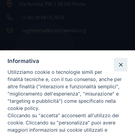
Via Aurelia 796 | 00165 Roma
(+39) 06.6819.2554
segreteria@scienzaevita.org
IL CENTRO STUDI
Informativa
La nostra storia
Utilizziamo cookie o tecnologie simili per
Statuto
finalità tecniche e, con il tuo consenso, anche per
Presidenza e ufficio presidenza
altre finalità ("interazioni e funzionalità semplici",
"miglioramento dell'esperienza", "misurazione" e
Consiglio scientifico
"targeting e pubblicità") come specificato nella
cookie policy.
Coordinamento nazionale
Cliccando su "accetta" acconsenti all'utilizzo dei
cookie. Cliccando su "personalizza" puoi avere
maggiori informazioni sui cookie utilizzati e