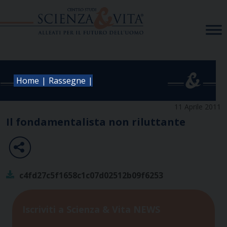
Skip
to
content
|
|
Home
Rassegne
11 Aprile 2011
Il fondamentalista non riluttante
c4fd27c5f1658c1c07d02512b09f6253
Iscriviti a Scienza & Vita NEWS