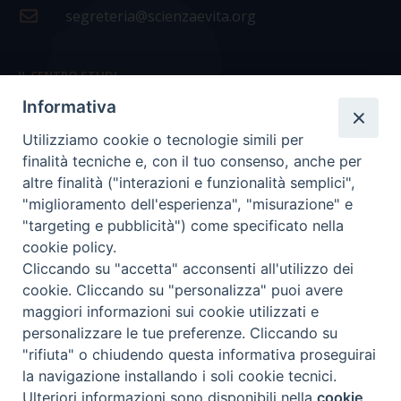
segreteria@scienzaevita.org
IL CENTRO STUDI
Informativa
La nostra storia
Utilizziamo cookie o tecnologie simili per
Statuto
finalità tecniche e, con il tuo consenso, anche per
Presidenza e ufficio presidenza
altre finalità ("interazioni e funzionalità semplici",
"miglioramento dell'esperienza", "misurazione" e
Consiglio scientifico
"targeting e pubblicità") come specificato nella
cookie policy.
Coordinamento nazionale
Cliccando su "accetta" acconsenti all'utilizzo dei
cookie. Cliccando su "personalizza" puoi avere
maggiori informazioni sui cookie utilizzati e
personalizzare le tue preferenze. Cliccando su
"rifiuta" o chiudendo questa informativa proseguirai
COPYRIGHT Scienza & Vita - C.F
96600690588
- Tutti i
la navigazione installando i soli cookie tecnici.
diritti -
Privacy
-
Credits
Ulteriori informazioni sono disponibili nella
cookie
Preferenze Cookie