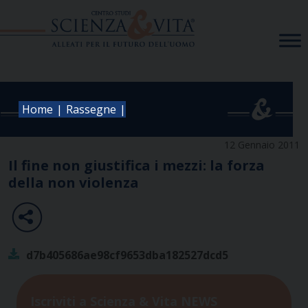
Skip
to
content
|
|
Home
Rassegne
12 Gennaio 2011
Il fine non giustifica i mezzi: la forza
della non violenza
d7b405686ae98cf9653dba182527dcd5
Iscriviti a Scienza & Vita NEWS