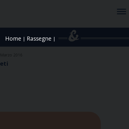
Home
Rassegne
|
|
 Marzo 2016
eti