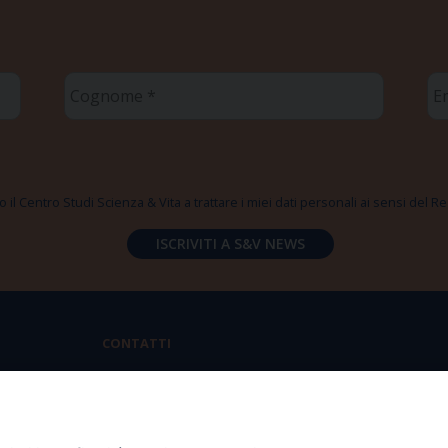
Cognome
Em
*
*
 il Centro Studi Scienza & Vita a trattare i miei dati personali ai sensi del
CONTATTI
Via Aurelia 796 | 00165 Roma
(+39) 06.6819.2554