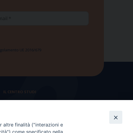
ail
 Regolamento UE 2016/679
IL CENTRO STUDI
La nostra storia
Statuto
altre finalità ("interazioni e
Presidenza e ufficio presidenza
cità") come specificato nella