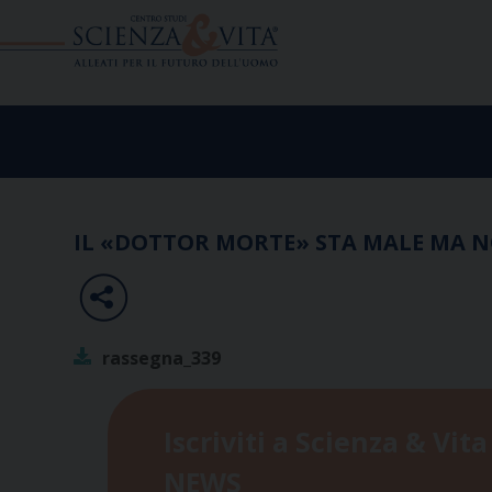
Skip
to
content
IL «DOTTOR MORTE» STA MALE MA N
rassegna_339
Iscriviti a Scienza & Vita
NEWS