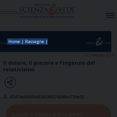
Skip
to
content
|
|
Home
Rassegne
12 Febbraio 2010
Il dolore, il piacere e l’inganno del
relativismo
65d74c090f6432d38f074298cf72fe55
Iscriviti a Scienza & Vita NEWS