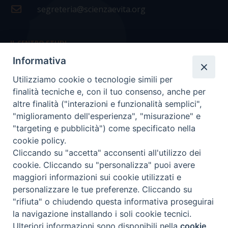
segreteria@scienzaevita.org
IL CENTRO STUDI
Informativa
La nostra storia
Utilizziamo cookie o tecnologie simili per
Statuto
finalità tecniche e, con il tuo consenso, anche per
Presidenza e ufficio presidenza
altre finalità ("interazioni e funzionalità semplici",
"miglioramento dell'esperienza", "misurazione" e
Consiglio scientifico
"targeting e pubblicità") come specificato nella
cookie policy.
Coordinamento nazionale
Cliccando su "accetta" acconsenti all'utilizzo dei
cookie. Cliccando su "personalizza" puoi avere
maggiori informazioni sui cookie utilizzati e
personalizzare le tue preferenze. Cliccando su
"rifiuta" o chiudendo questa informativa proseguirai
COPYRIGHT Scienza & Vita - C.F
96600690588
- Tutti i
la navigazione installando i soli cookie tecnici.
diritti -
Privacy
-
Credits
Ulteriori informazioni sono disponibili nella
cookie
Preferenze Cookie