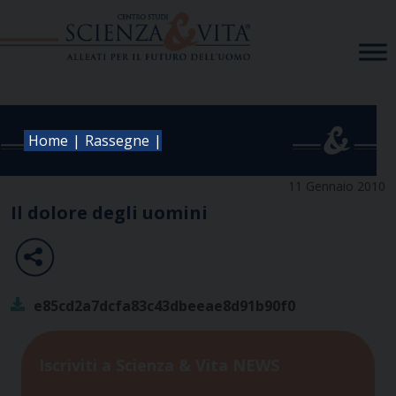
Skip
to
content
|
|
Home
Rassegne
11 Gennaio 2010
Il dolore degli uomini
e85cd2a7dcfa83c43dbeeae8d91b90f0
Iscriviti a Scienza & Vita NEWS