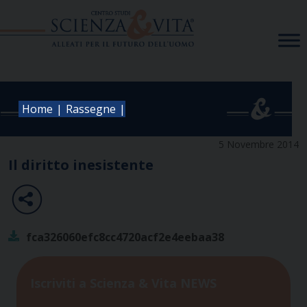
Skip
to
content
|
|
Home
Rassegne
5 Novembre 2014
Il diritto inesistente
fca326060efc8cc4720acf2e4eebaa38
Iscriviti a Scienza & Vita NEWS