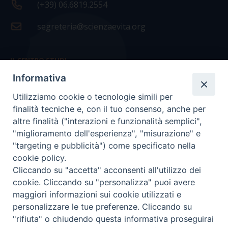
(+39) 06.6819.2554
segreteria@scienzaevita.org
IL CENTRO STUDI
Informativa
La nostra storia
Utilizziamo cookie o tecnologie simili per
Statuto
finalità tecniche e, con il tuo consenso, anche per
Presidenza e ufficio presidenza
altre finalità ("interazioni e funzionalità semplici",
"miglioramento dell'esperienza", "misurazione" e
Consiglio scientifico
"targeting e pubblicità") come specificato nella
cookie policy.
Coordinamento nazionale
Cliccando su "accetta" acconsenti all'utilizzo dei
cookie. Cliccando su "personalizza" puoi avere
maggiori informazioni sui cookie utilizzati e
personalizzare le tue preferenze. Cliccando su
"rifiuta" o chiudendo questa informativa proseguirai
COPYRIGHT Scienza & Vita - C.F
96600690588
- Tutti i