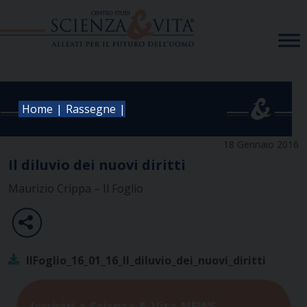
Skip
to
content
|
|
Home
Rassegne
18 Gennaio 2016
Il diluvio dei nuovi diritti
Maurizio Crippa – Il Foglio
IlFoglio_16_01_16_Il_diluvio_dei_nuovi_diritti
Iscriviti a Scienza & Vita NEWS