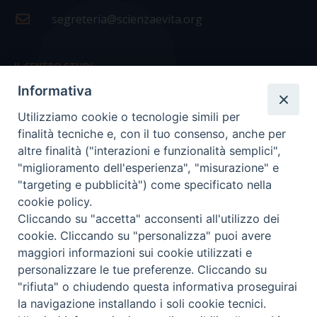
segreteria@scienzaevita.org
IL CENTRO STUDI
Informativa
La nostra storia
Utilizziamo cookie o tecnologie simili per
Statuto
finalità tecniche e, con il tuo consenso, anche per
Presidenza e ufficio presidenza
altre finalità ("interazioni e funzionalità semplici",
"miglioramento dell'esperienza", "misurazione" e
Consiglio scientifico
"targeting e pubblicità") come specificato nella
cookie policy.
Coordinamento nazionale
Cliccando su "accetta" acconsenti all'utilizzo dei
cookie. Cliccando su "personalizza" puoi avere
maggiori informazioni sui cookie utilizzati e
personalizzare le tue preferenze. Cliccando su
"rifiuta" o chiudendo questa informativa proseguirai
COPYRIGHT Scienza & Vita - C.F
96600690588
- Tutti i
la navigazione installando i soli cookie tecnici.
diritti -
Privacy
-
Credits