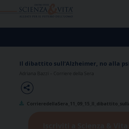
Skip
to
content
Il dibattito sull’Alzheimer, no alla p
Adriana Bazzi – Corriere della Sera
CorrieredellaSera_11_09_15_Il_dibattito_sul
Iscriviti a Scienza & Vita