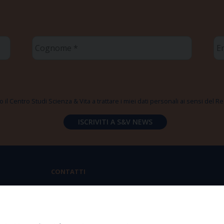
Cognome
Em
*
*
 il Centro Studi Scienza & Vita a trattare i miei dati personali ai sensi del
CONTATTI
Via Aurelia 796 | 00165 Roma
(+39) 06.6819.2554