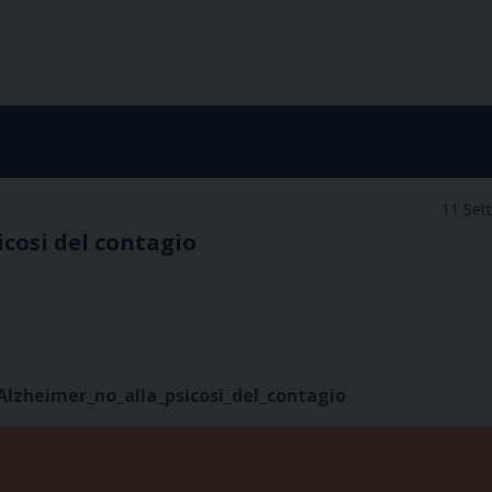
11 Set
sicosi del contagio
lAlzheimer_no_alla_psicosi_del_contagio