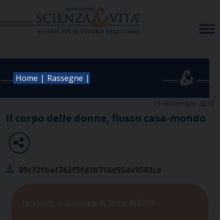
Skip
to
content
|
|
Home
Rassegne
19 Novembre 2010
Il corpo delle donne, flusso casa-mondo
89c721baf762f5fd1b716d95da9582ce
Iscriviti a Scienza & Vita NEWS