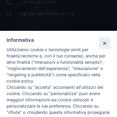
(+39) 06.6819.2554
segreteria@scienzaevita.org
IL CENTRO STUDI
Informativa
La nostra storia
Utilizziamo cookie o tecnologie simili per
Statuto
finalità tecniche e, con il tuo consenso, anche per
Presidenza e ufficio presidenza
altre finalità ("interazioni e funzionalità semplici",
"miglioramento dell'esperienza", "misurazione" e
Consiglio scientifico
"targeting e pubblicità") come specificato nella
cookie policy.
Coordinamento nazionale
Cliccando su "accetta" acconsenti all'utilizzo dei
cookie. Cliccando su "personalizza" puoi avere
maggiori informazioni sui cookie utilizzati e
personalizzare le tue preferenze. Cliccando su
"rifiuta" o chiudendo questa informativa proseguirai
COPYRIGHT Scienza & Vita - C.F
96600690588
- Tutti i