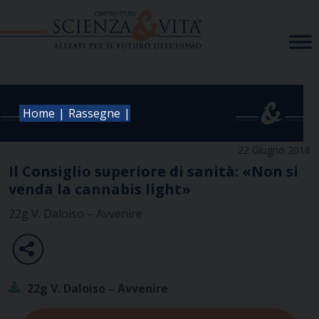
Skip
to
content
|
|
Home
Rassegne
22 Giugno 2018
Il Consiglio superiore di sanità: «Non si
venda la cannabis light»
22g V. Daloiso – Avvenire
22g V. Daloiso – Avvenire