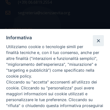
(+39) 06.6819.2554
segreteria@scienzaevita.org
IL CENTRO STUDI
Informativa
La nostra storia
Utilizziamo cookie o tecnologie simili per
Statuto
finalità tecniche e, con il tuo consenso, anche per
Presidenza e ufficio presidenza
altre finalità ("interazioni e funzionalità semplici",
"miglioramento dell'esperienza", "misurazione" e
Consiglio scientifico
"targeting e pubblicità") come specificato nella
cookie policy.
Coordinamento nazionale
Cliccando su "accetta" acconsenti all'utilizzo dei
cookie. Cliccando su "personalizza" puoi avere
maggiori informazioni sui cookie utilizzati e
personalizzare le tue preferenze. Cliccando su
"rifiuta" o chiudendo questa informativa proseguirai
COPYRIGHT Scienza & Vita - C.F
96600690588
- Tutti i