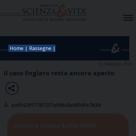
Skip
to
content
|
|
Home
Rassegne
12 Febbraio 2010
Il caso Englaro resta ancora aperto
ea0162917787257a09dc8a9050fe7b3d
Iscriviti a Scienza & Vita NEWS