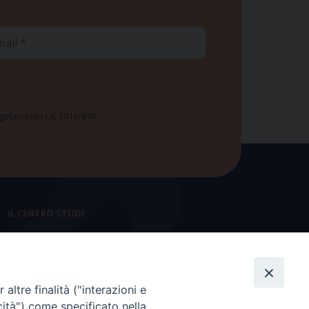
ail
 Regolamento UE 2016/679
IL CENTRO STUDI
La nostra storia
Statuto
altre finalità ("interazioni e
Presidenza e ufficio presidenza
cità") come specificato nella