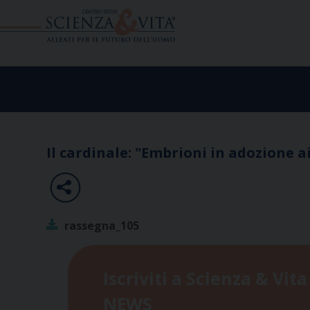
Skip
to
content
Il cardinale: "Embrioni in adozione ai
rassegna_105
Iscriviti a Scienza & Vita
NEWS