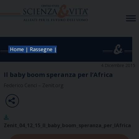
Skip
to
content
|
|
Home
Rassegne
4 Dicembre 2015
Il baby boom speranza per l’Africa
Federico Cenci – Zenit.org
Zenit_04_12_15_Il_baby_boom_speranza_per_lAfrica