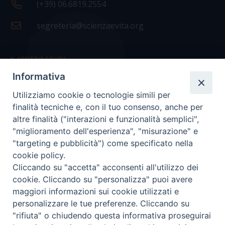
(+39) 06.6819.2554
segreteria@scienzaevita.org
IL CENTRO STUDI
Informativa
La nostra storia
Utilizziamo cookie o tecnologie simili per
Statuto
finalità tecniche e, con il tuo consenso, anche per
Presidenza e ufficio presidenza
altre finalità ("interazioni e funzionalità semplici",
"miglioramento dell'esperienza", "misurazione" e
Consiglio scientifico
"targeting e pubblicità") come specificato nella
cookie policy.
Coordinamento nazionale
Cliccando su "accetta" acconsenti all'utilizzo dei
cookie. Cliccando su "personalizza" puoi avere
maggiori informazioni sui cookie utilizzati e
personalizzare le tue preferenze. Cliccando su
"rifiuta" o chiudendo questa informativa proseguirai
COPYRIGHT Scienza & Vita - C.F
96600690588
- Tutti i