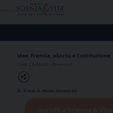
Skip
to
content
Idee. Francia, aborto e Costituzion
5 mar | A. Musio – Avvenire.it
5-mar-A.-Musio-Avvenireit
Iscriviti a Scienza & Vita