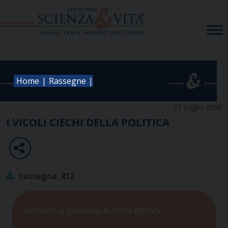
Skip
to
content
|
|
Home
Rassegne
21 Luglio 2006
I VICOLI CIECHI DELLA POLITICA
rassegna_412
Iscriviti a Scienza & Vita NEWS