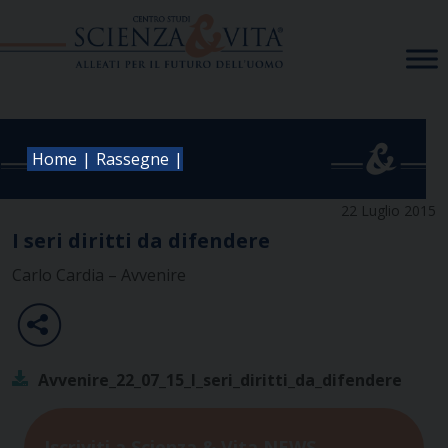
Skip
to
content
|
|
Home
Rassegne
22 Luglio 2015
I seri diritti da difendere
Carlo Cardia – Avvenire
Avvenire_22_07_15_I_seri_diritti_da_difendere
Iscriviti a Scienza & Vita NEWS