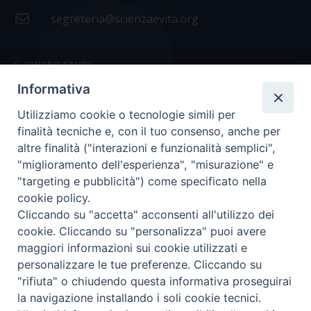
segreteria@scienzaevita.org
IL CENTRO STUDI
Informativa
La nostra storia
Utilizziamo cookie o tecnologie simili per
Statuto
finalità tecniche e, con il tuo consenso, anche per
Presidenza e ufficio presidenza
altre finalità ("interazioni e funzionalità semplici",
"miglioramento dell'esperienza", "misurazione" e
Consiglio scientifico
"targeting e pubblicità") come specificato nella
cookie policy.
Coordinamento nazionale
Cliccando su "accetta" acconsenti all'utilizzo dei
cookie. Cliccando su "personalizza" puoi avere
maggiori informazioni sui cookie utilizzati e
personalizzare le tue preferenze. Cliccando su
"rifiuta" o chiudendo questa informativa proseguirai
COPYRIGHT Scienza & Vita - C.F
96600690588
- Tutti i
la navigazione installando i soli cookie tecnici.
diritti -
Privacy
-
Credits