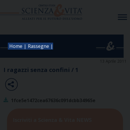
Skip
to
content
|
|
Home
Rassegne
13 Aprile 2011
I ragazzi senza confini / 1
1fce5e1472cea67636c091dcbb34965e
Iscriviti a Scienza & Vita NEWS