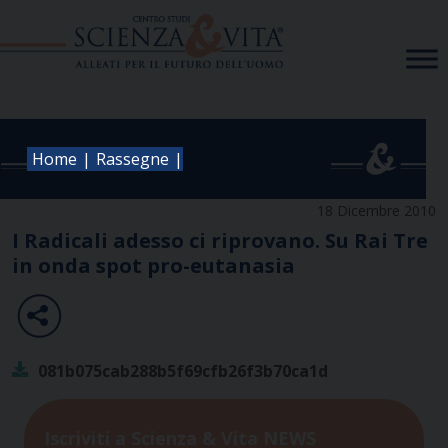
Skip
to
content
|
|
Home
Rassegne
18 Dicembre 2010
I Radicali adesso ci riprovano. Su Rai Tre
in onda spot pro-eutanasia
081b075cab288b5f69cfb26f3b70ca1d
Iscriviti a Scienza & Vita NEWS