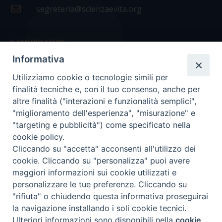
segreteria@scienzaevita.org
IL CENTRO STUDI
Informativa
La nostra storia
Utilizziamo cookie o tecnologie simili per
Statuto
finalità tecniche e, con il tuo consenso, anche per
Presidenza e ufficio presidenza
altre finalità ("interazioni e funzionalità semplici",
"miglioramento dell'esperienza", "misurazione" e
Consiglio scientifico
"targeting e pubblicità") come specificato nella
cookie policy.
Coordinamento nazionale
Cliccando su "accetta" acconsenti all'utilizzo dei
cookie. Cliccando su "personalizza" puoi avere
maggiori informazioni sui cookie utilizzati e
personalizzare le tue preferenze. Cliccando su
"rifiuta" o chiudendo questa informativa proseguirai
COPYRIGHT Scienza & Vita - C.F
96600690588
- Tutti i
la navigazione installando i soli cookie tecnici.
diritti -
Privacy
-
Credits
Ulteriori informazioni sono disponibili nella
cookie
Preferenze Cookie