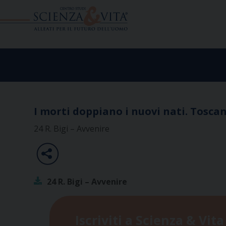
Skip
to
content
I morti doppiano i nuovi nati. Tosca
24 R. Bigi – Avvenire
24 R. Bigi – Avvenire
Iscriviti a Scienza & Vita