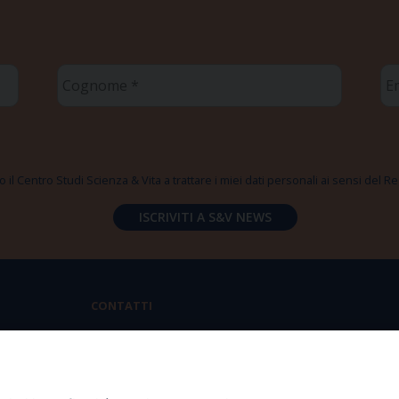
Cognome
Em
*
*
 il Centro Studi Scienza & Vita a trattare i miei dati personali ai sensi del
CONTATTI
Via Aurelia 796 | 00165 Roma
(+39) 06.6819.2554