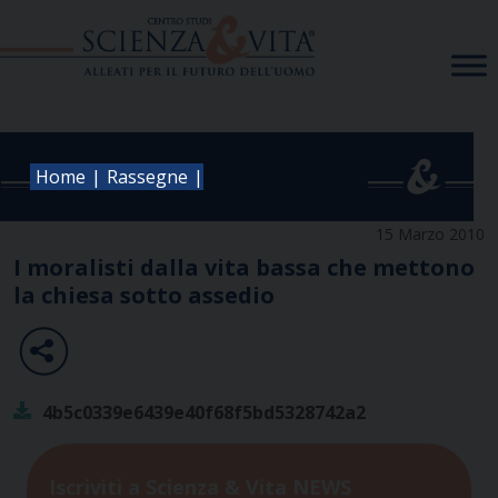
Skip
to
content
|
|
Home
Rassegne
15 Marzo 2010
I moralisti dalla vita bassa che mettono
la chiesa sotto assedio
4b5c0339e6439e40f68f5bd5328742a2
Iscriviti a Scienza & Vita NEWS