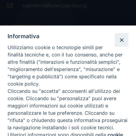
segreteria@scienzaevita.org
IL CENTRO STUDI
Informativa
La nostra storia
Utilizziamo cookie o tecnologie simili per
Statuto
finalità tecniche e, con il tuo consenso, anche per
Presidenza e ufficio presidenza
altre finalità ("interazioni e funzionalità semplici",
"miglioramento dell'esperienza", "misurazione" e
Consiglio scientifico
"targeting e pubblicità") come specificato nella
cookie policy.
Coordinamento nazionale
Cliccando su "accetta" acconsenti all'utilizzo dei
cookie. Cliccando su "personalizza" puoi avere
maggiori informazioni sui cookie utilizzati e
personalizzare le tue preferenze. Cliccando su
"rifiuta" o chiudendo questa informativa proseguirai
COPYRIGHT Scienza & Vita - C.F
96600690588
- Tutti i
la navigazione installando i soli cookie tecnici.
diritti -
Privacy
-
Credits
Ulteriori informazioni sono disponibili nella
cookie
Preferenze Cookie