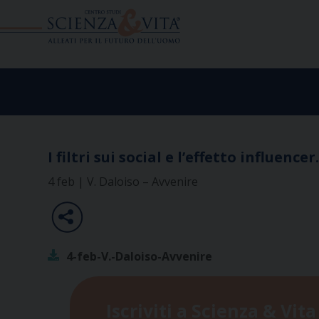
Skip
to
content
I filtri sui social e l’effetto influenc
4 feb | V. Daloiso – Avvenire
4-feb-V.-Daloiso-Avvenire
Iscriviti a Scienza & Vita