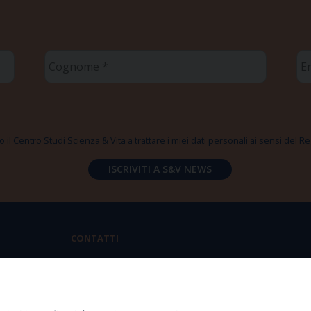
Cognome
Em
*
*
 il Centro Studi Scienza & Vita a trattare i miei dati personali ai sensi del
CONTATTI
Via Aurelia 796 | 00165 Roma
(+39) 06.6819.2554