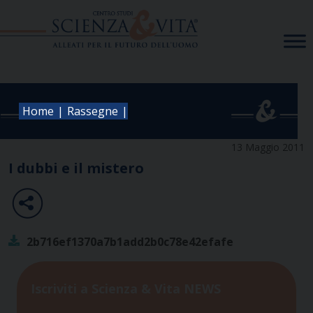
Skip
to
content
|
|
Home
Rassegne
13 Maggio 2011
I dubbi e il mistero
2b716ef1370a7b1add2b0c78e42efafe
Iscriviti a Scienza & Vita NEWS