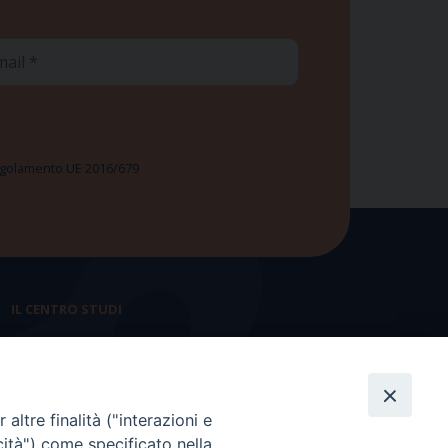
ail
 Regolamento UE 2016/679
IL CENTRO STUDI
La nostra storia
Statuto
altre finalità ("interazioni e
Presidenza e ufficio presidenza
cità") come specificato nella