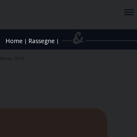
Home
Rassegne
|
|
ebbraio 2010