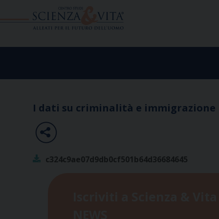
Skip
to
content
I dati su criminalità e immigrazione
c324c9ae07d9db0cf501b64d36684645
Iscriviti a Scienza & Vita
NEWS