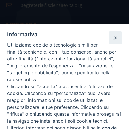
segreteria@scienzaevita.org
IL CENTRO STUDI
Informativa
La nostra storia
Utilizziamo cookie o tecnologie simili per
Statuto
finalità tecniche e, con il tuo consenso, anche per
Presidenza e ufficio presidenza
altre finalità ("interazioni e funzionalità semplici",
"miglioramento dell'esperienza", "misurazione" e
Consiglio scientifico
"targeting e pubblicità") come specificato nella
cookie policy.
Coordinamento nazionale
Cliccando su "accetta" acconsenti all'utilizzo dei
cookie. Cliccando su "personalizza" puoi avere
maggiori informazioni sui cookie utilizzati e
personalizzare le tue preferenze. Cliccando su
"rifiuta" o chiudendo questa informativa proseguirai
COPYRIGHT Scienza & Vita - C.F
96600690588
- Tutti i
la navigazione installando i soli cookie tecnici.
diritti -
Privacy
-
Credits
Ulteriori informazioni sono disponibili nella
cookie
Preferenze Cookie