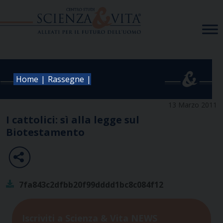
Skip
to
content
|
|
Home
Rassegne
13 Marzo 2011
I cattolici: sì alla legge sul
Biotestamento
7fa843c2dfbb20f99dddd1bc8c084f12
Iscriviti a Scienza & Vita NEWS