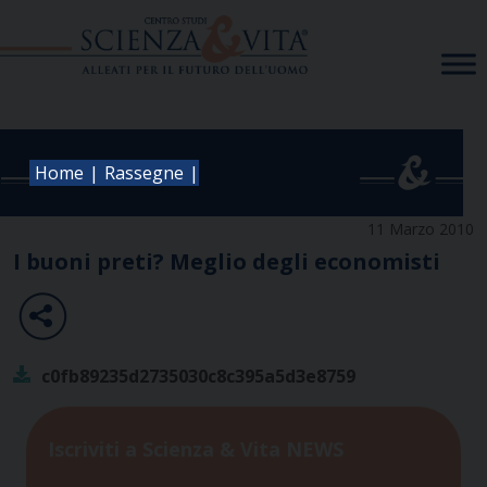
Skip
to
content
|
|
Home
Rassegne
11 Marzo 2010
I buoni preti? Meglio degli economisti
c0fb89235d2735030c8c395a5d3e8759
Iscriviti a Scienza & Vita NEWS