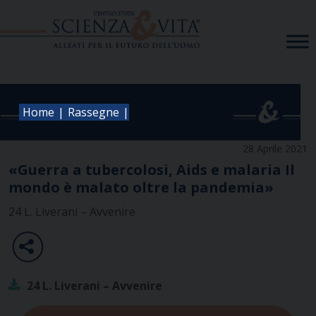
Skip
to
content
|
|
Home
Rassegne
28 Aprile 2021
«Guerra a tubercolosi, Aids e malaria Il
mondo è malato oltre la pandemia»
24 L. Liverani – Avvenire
24 L. Liverani – Avvenire