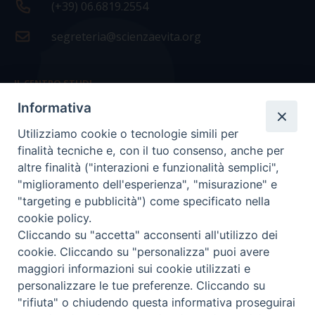
(+39) 06.6819.2554
segreteria@scienzaevita.org
IL CENTRO STUDI
Informativa
La nostra storia
Utilizziamo cookie o tecnologie simili per
Statuto
finalità tecniche e, con il tuo consenso, anche per
Presidenza e ufficio presidenza
altre finalità ("interazioni e funzionalità semplici",
"miglioramento dell'esperienza", "misurazione" e
Consiglio scientifico
"targeting e pubblicità") come specificato nella
cookie policy.
Coordinamento nazionale
Cliccando su "accetta" acconsenti all'utilizzo dei
cookie. Cliccando su "personalizza" puoi avere
maggiori informazioni sui cookie utilizzati e
personalizzare le tue preferenze. Cliccando su
"rifiuta" o chiudendo questa informativa proseguirai
COPYRIGHT Scienza & Vita - C.F
96600690588
- Tutti i