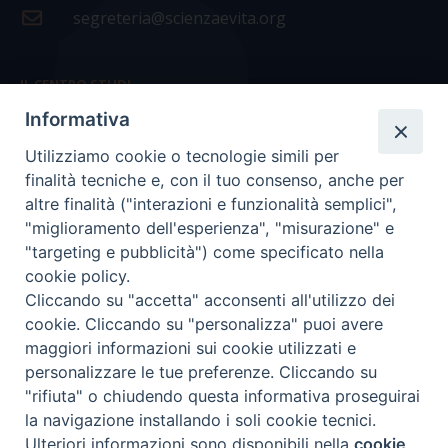
segreteria@scienzaevita.org
IL CENTRO STUDI
Informativa
La nostra storia
Utilizziamo cookie o tecnologie simili per
Statuto
finalità tecniche e, con il tuo consenso, anche per
Presidenza e ufficio presidenza
altre finalità ("interazioni e funzionalità semplici",
"miglioramento dell'esperienza", "misurazione" e
Consiglio scientifico
"targeting e pubblicità") come specificato nella
cookie policy.
Coordinamento nazionale
Cliccando su "accetta" acconsenti all'utilizzo dei
cookie. Cliccando su "personalizza" puoi avere
maggiori informazioni sui cookie utilizzati e
personalizzare le tue preferenze. Cliccando su
"rifiuta" o chiudendo questa informativa proseguirai
COPYRIGHT Scienza & Vita - C.F
96600690588
- Tutti i
la navigazione installando i soli cookie tecnici.
diritti -
Privacy
-
Credits
Ulteriori informazioni sono disponibili nella
cookie
Preferenze Cookie