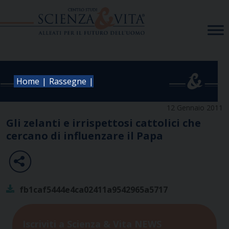
Skip
to
content
|
|
Home
Rassegne
12 Gennaio 2011
Gli zelanti e irrispettosi cattolici che
cercano di influenzare il Papa
fb1caf5444e4ca02411a9542965a5717
Iscriviti a Scienza & Vita NEWS