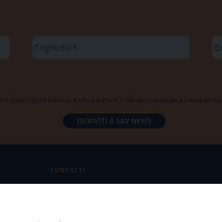
Cognome
Em
*
*
 il Centro Studi Scienza & Vita a trattare i miei dati personali ai sensi del
CONTATTI
Via Aurelia 796 | 00165 Roma
(+39) 06.6819.2554