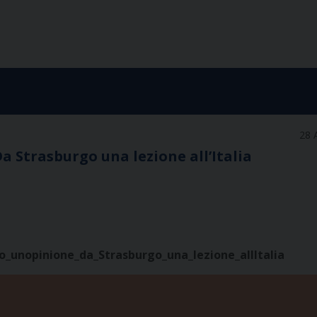
28 
a Strasburgo una lezione all’Italia
no_unopinione_da_Strasburgo_una_lezione_allItalia