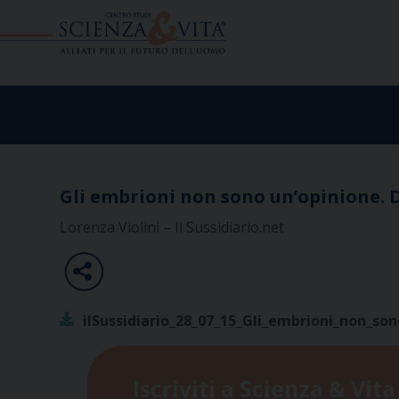
Skip
to
content
Gli embrioni non sono un’opinione. D
Lorenza Violini – Il Sussidiario.net
ilSussidiario_28_07_15_Gli_embrioni_non_so
Iscriviti a Scienza & Vita