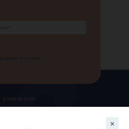
ail
 Regolamento UE 2016/679
IL CENTRO STUDI
La nostra storia
Statuto