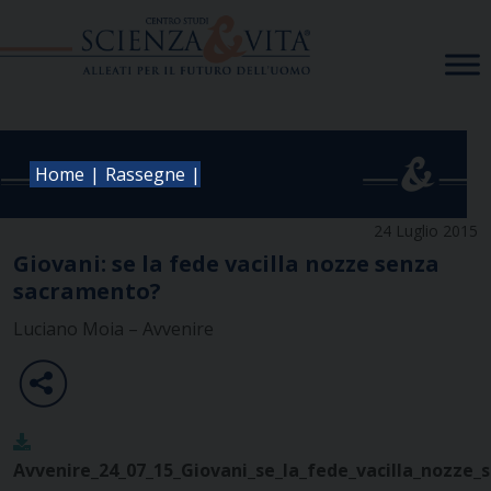
Skip
to
content
|
|
Home
Rassegne
24 Luglio 2015
Giovani: se la fede vacilla nozze senza
sacramento?
Luciano Moia – Avvenire
Avvenire_24_07_15_Giovani_se_la_fede_vacilla_nozze