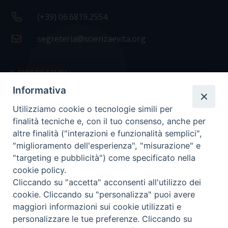
(+39) 06.6819.2554
segreteria@scienzaevita.org
IL CENTRO STUDI
Informativa
La nostra storia
Utilizziamo cookie o tecnologie simili per
Statuto
finalità tecniche e, con il tuo consenso, anche per
Presidenza e ufficio presidenza
altre finalità ("interazioni e funzionalità semplici",
"miglioramento dell'esperienza", "misurazione" e
Consiglio scientifico
"targeting e pubblicità") come specificato nella
cookie policy.
Coordinamento nazionale
Cliccando su "accetta" acconsenti all'utilizzo dei
cookie. Cliccando su "personalizza" puoi avere
maggiori informazioni sui cookie utilizzati e
personalizzare le tue preferenze. Cliccando su