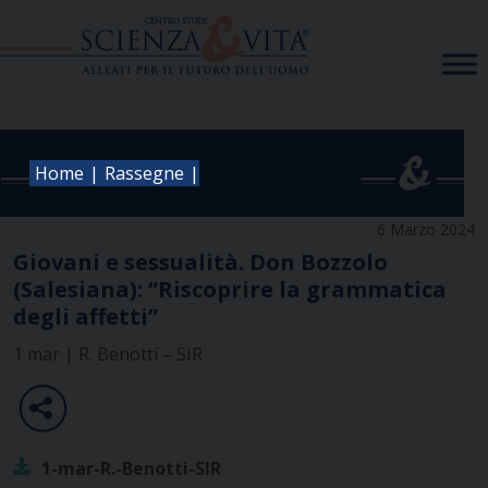
Skip
to
content
|
|
Home
Rassegne
6 Marzo 2024
Giovani e sessualità. Don Bozzolo
(Salesiana): “Riscoprire la grammatica
degli affetti”
1 mar | R. Benotti – SIR
1-mar-R.-Benotti-SIR