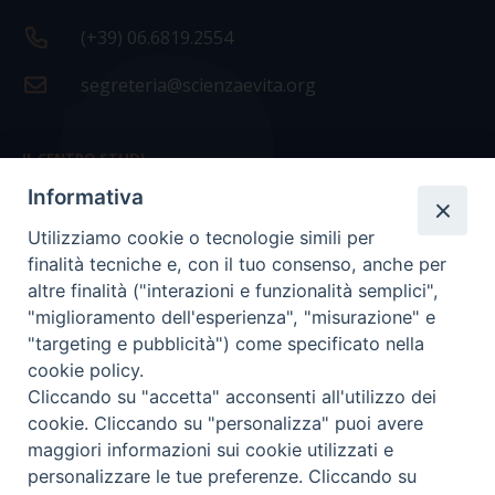
(+39) 06.6819.2554
segreteria@scienzaevita.org
IL CENTRO STUDI
Informativa
La nostra storia
Utilizziamo cookie o tecnologie simili per
Statuto
finalità tecniche e, con il tuo consenso, anche per
Presidenza e ufficio presidenza
altre finalità ("interazioni e funzionalità semplici",
"miglioramento dell'esperienza", "misurazione" e
Consiglio scientifico
"targeting e pubblicità") come specificato nella
cookie policy.
Coordinamento nazionale
Cliccando su "accetta" acconsenti all'utilizzo dei
cookie. Cliccando su "personalizza" puoi avere
maggiori informazioni sui cookie utilizzati e
personalizzare le tue preferenze. Cliccando su