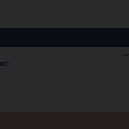
7 F
utti