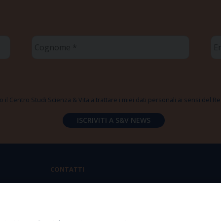
Cognome
Em
*
*
 il Centro Studi Scienza & Vita a trattare i miei dati personali ai sensi del
CONTATTI
Via Aurelia 796 | 00165 Roma
(+39) 06.6819.2554