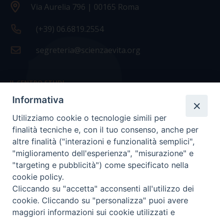
Via Aurelia 796 | 00165 Roma
(+39) 06.6819.2554
segreteria@scienzaevita.org
IL CENTRO STUDI
Informativa
La nostra storia
Utilizziamo cookie o tecnologie simili per
Statuto
finalità tecniche e, con il tuo consenso, anche per
Presidenza e ufficio presidenza
altre finalità ("interazioni e funzionalità semplici",
"miglioramento dell'esperienza", "misurazione" e
Consiglio scientifico
"targeting e pubblicità") come specificato nella
cookie policy.
Coordinamento nazionale
Cliccando su "accetta" acconsenti all'utilizzo dei
cookie. Cliccando su "personalizza" puoi avere
maggiori informazioni sui cookie utilizzati e