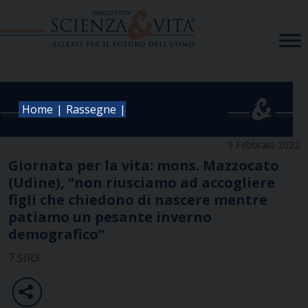
Skip
to
content
|
|
Home
Rassegne
9 Febbraio 2022
Giornata per la vita: mons. Mazzocato
(Udine), “non riusciamo ad accogliere
figli che chiedono di nascere mentre
patiamo un pesante inverno
demografico”
7 SIR3