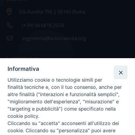
Via Aurelia 796 | 00165 Roma
(+39) 06.6819.2554
segreteria@scienzaevita.org
IL CENTRO STUDI
Informativa
La nostra storia
Utilizziamo cookie o tecnologie simili per
Statuto
finalità tecniche e, con il tuo consenso, anche per
Presidenza e ufficio presidenza
altre finalità ("interazioni e funzionalità semplici",
"miglioramento dell'esperienza", "misurazione" e
Consiglio scientifico
"targeting e pubblicità") come specificato nella
cookie policy.
Coordinamento nazionale
Cliccando su "accetta" acconsenti all'utilizzo dei
cookie. Cliccando su "personalizza" puoi avere