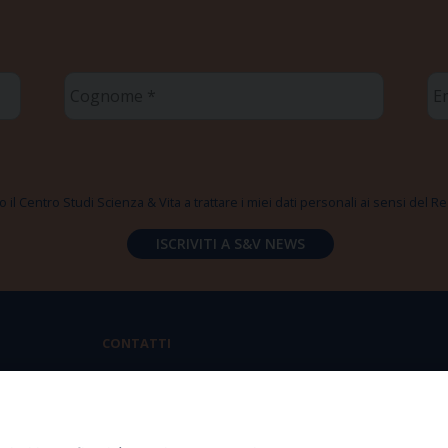
Cognome
Em
*
*
 il Centro Studi Scienza & Vita a trattare i miei dati personali ai sensi del
CONTATTI
Via Aurelia 796 | 00165 Roma
(+39) 06.6819.2554