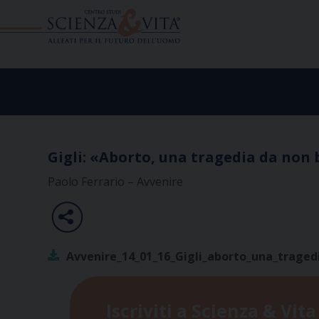
Skip
to
content
Gigli: «Aborto, una tragedia da non
Paolo Ferrario – Avvenire
Avvenire_14_01_16_Gigli_aborto_una_traged
Iscriviti a Scienza & Vita