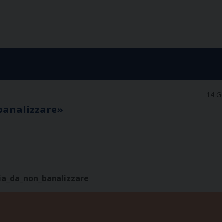
14 G
 banalizzare»
ia_da_non_banalizzare