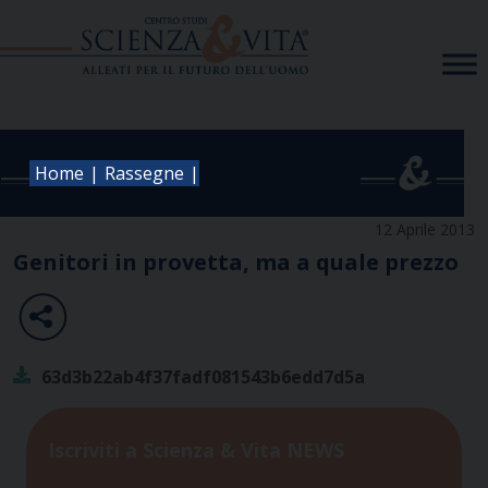
Skip
to
content
|
|
Home
Rassegne
12 Aprile 2013
Genitori in provetta, ma a quale prezzo
63d3b22ab4f37fadf081543b6edd7d5a
Iscriviti a Scienza & Vita NEWS