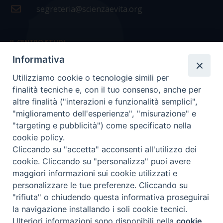
segreteria@scienzaevita.org
IL CENTRO STUDI
Informativa
La nostra storia
Utilizziamo cookie o tecnologie simili per
Statuto
finalità tecniche e, con il tuo consenso, anche per
Presidenza e ufficio presidenza
altre finalità ("interazioni e funzionalità semplici",
"miglioramento dell'esperienza", "misurazione" e
Consiglio scientifico
"targeting e pubblicità") come specificato nella
cookie policy.
Coordinamento nazionale
Cliccando su "accetta" acconsenti all'utilizzo dei
cookie. Cliccando su "personalizza" puoi avere
maggiori informazioni sui cookie utilizzati e
personalizzare le tue preferenze. Cliccando su
"rifiuta" o chiudendo questa informativa proseguirai
COPYRIGHT Scienza & Vita - C.F
96600690588
- Tutti i
la navigazione installando i soli cookie tecnici.
diritti -
Privacy
-
Credits
Ulteriori informazioni sono disponibili nella
cookie
Preferenze Cookie