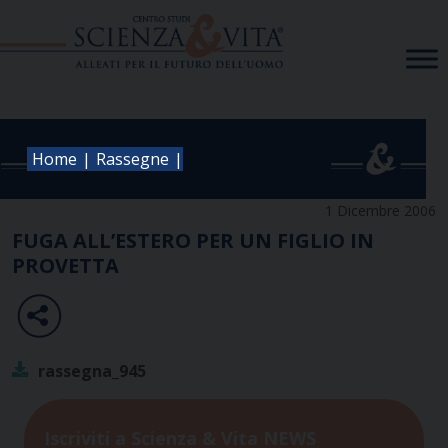
Skip
to
content
|
|
Home
Rassegne
1 Dicembre 2006
FUGA ALL’ESTERO PER UN FIGLIO IN
PROVETTA
rassegna_945
Iscriviti a Scienza & Vita NEWS