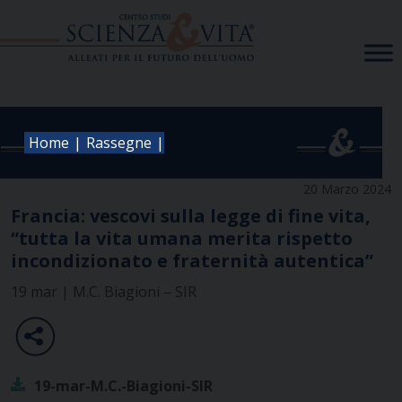
Skip
to
content
|
|
Home
Rassegne
20 Marzo 2024
Francia: vescovi sulla legge di fine vita,
“tutta la vita umana merita rispetto
incondizionato e fraternità autentica”
19 mar | M.C. Biagioni – SIR
19-mar-M.C.-Biagioni-SIR