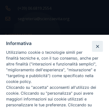
(+39) 06.6819.2554
segreteria@scienzaevita.org
IL CENTRO STUDI
Informativa
La nostra storia
Utilizziamo cookie o tecnologie simili per
Statuto
finalità tecniche e, con il tuo consenso, anche per
Presidenza e ufficio presidenza
altre finalità ("interazioni e funzionalità semplici",
"miglioramento dell'esperienza", "misurazione" e
Consiglio scientifico
"targeting e pubblicità") come specificato nella
cookie policy.
Coordinamento nazionale
Cliccando su "accetta" acconsenti all'utilizzo dei
cookie. Cliccando su "personalizza" puoi avere
maggiori informazioni sui cookie utilizzati e
personalizzare le tue preferenze. Cliccando su